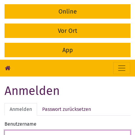
Online
Vor Ort
App
Anmelden
Primary
Anmelden
(aktiver
Passwort zurücksetzen
Reiter)
tabs
Benutzername